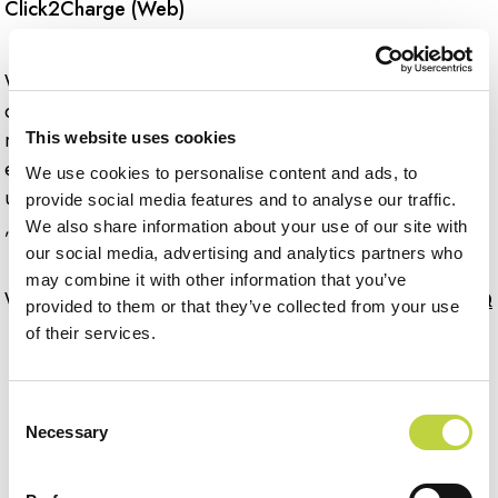
Click2Charge (Web)
Wenn Sie keinen Zugriff auf den QR-Code haben oder
die Verfügbarkeit der Ladestation vorab prüfen
möchten, nutzen Sie die Webanwendung. Öffnen Sie
This website uses cookies
evcharge.hr, suchen Sie die Ladestation auf der Karte
We use cookies to personalise content and ads, to
und klicken Sie für den ausgewählten Anschluss auf
provide social media features and to analyse our traffic.
„Ladevorgang starten“.
We also share information about your use of our site with
our social media, advertising and analytics partners who
may combine it with other information that you’ve
Weitere Informationen finden Sie unter:
EV Charge FAQ
provided to them or that they’ve collected from your use
of their services.
Consent
Necessary
Selection