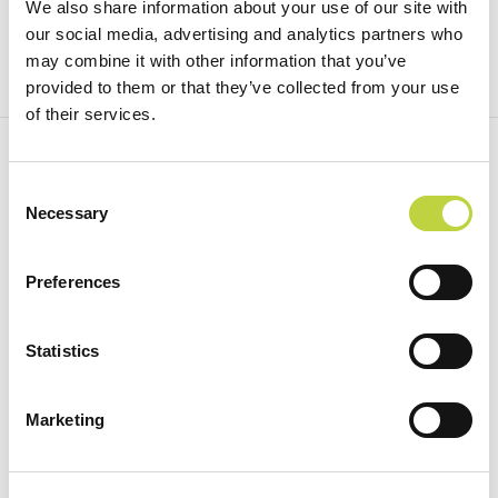
We also share information about your use of our site with
our social media, advertising and analytics partners who
may combine it with other information that you’ve
provided to them or that they’ve collected from your use
of their services.
REGISTRIEREN SIE SICH FÜR UNSEREN
NEWSLETTER:
Consent
Necessary
Selection
Abonnieren
Preferences
Statistics
Home
SOCIAL
Attraktionen
Facebook
Marketing
Unterkunft
Instagram
Restaurants und Bars