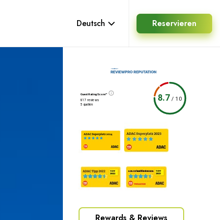
Deutsch
Reservieren
Guest Rating Score™
8.7
/
10
817 reviews
5 quellen
Rewards & Reviews