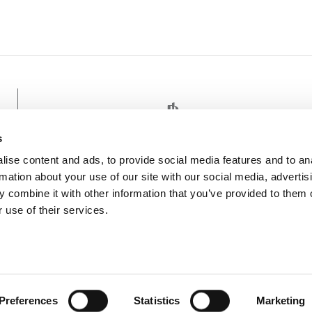
s
ise content and ads, to provide social media features and to an
rmation about your use of our site with our social media, advertis
 combine it with other information that you’ve provided to them o
 use of their services.
BEACH
atia camping and mobile homes in
Informazioni Generali
Preferences
Statistics
Marketing