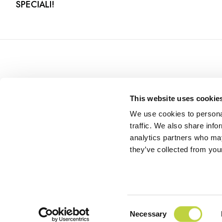
SPECIALI!
This website uses cookie
We use cookies to personal
traffic. We also share info
analytics partners who may
they’ve collected from your
READ NEXT
Consent
©
2026 All rights reserved to Arena Campsites offering Cro
Necessary
Istria.
Selection