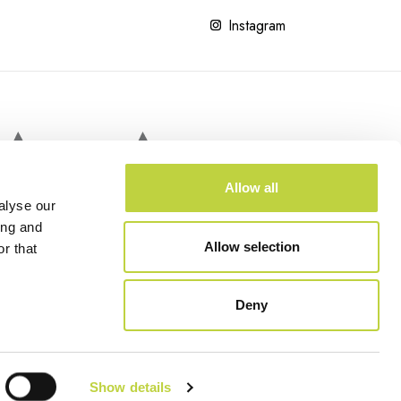
Instagram
Allow all
alyse our
ing and
Allow selection
r that
Deny
 VOLLEY
Informativa sulla privacy
Informativa sui cookie
Impressum
Show details