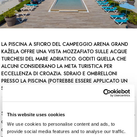
LA PISCINA A SFIORO DEL CAMPEGGIO ARENA GRAND
KAŽELA OFFRE UNA VISTA MOZZAFIATO SULLE ACQUE
TURCHESI DEL MARE ADRIATICO. GODITI QUELLA CHE
ALCUNI CONSIDERANO LA META TURISTICA PER
ECCELLENZA DI CROAZIA. SDRAIO E OMBRELLONI
PRESSO LA PISCINA (POTREBBE ESSERE APPLICATO UN
SUPPLEMENTO)
Soggiorna nel lusso del campeggio Arena Grand Kažela,
This website uses cookies
dove puoi goderti alcuni giorni di vacanza su alcune
We use cookies to personalise content and ads, to
delle spiagge più belle dell'Adriatico, particolarmente
provide social media features and to analyse our traffic.