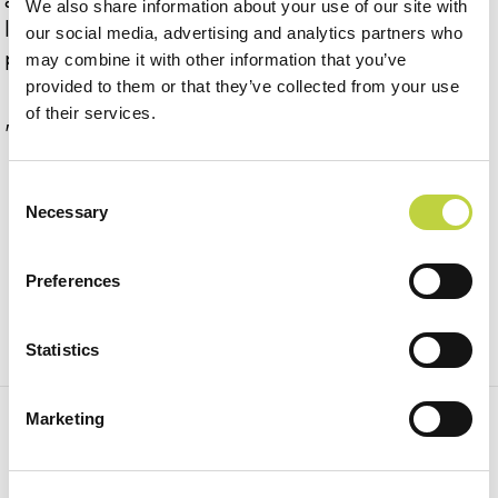
adatte alle famiglie. La lussuosa piscina a sfioro e
We also share information about your use of our site with
l’adiacente area prendisole offrono l'ambiente ideale
our social media, advertising and analytics partners who
per rilassarsi dopo una giornata al sole.
may combine it with other information that you’ve
provided to them or that they’ve collected from your use
of their services.
"Gli orari di lavoro possono variare."
Consent
Necessary
Selection
Preferences
Statistics
Marketing
ISCRIVITI ALLA NEWSLETTER PER RICEVERE LE
NOSTRE OFFERTE SPECIALI!