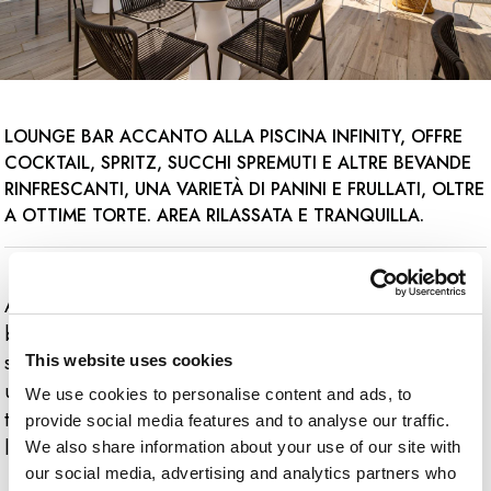
LOUNGE BAR ACCANTO ALLA PISCINA INFINITY, OFFRE
COCKTAIL, SPRITZ, SUCCHI SPREMUTI E ALTRE BEVANDE
RINFRESCANTI, UNA VARIETÀ DI PANINI E FRULLATI, OLTRE
A OTTIME TORTE. AREA RILASSATA E TRANQUILLA.
Aggiungi energia alla tua giornata con un cocktail a
bordo piscina al Breeze bar. Scegli tra un'ampia
selezione di succhi appena spremuti, spuntini leggeri e
This website uses cookies
una varietà di panini e frullati. Rilassati e gusta deliziose
We use cookies to personalise content and ads, to
torte mentre ti godi la vista con gli amici in questa
provide social media features and to analyse our traffic.
location informale ma vivace.
We also share information about your use of our site with
our social media, advertising and analytics partners who