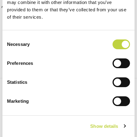
may combine it with other information that you’ve
"Gli orari di lavoro possono variare."
provided to them or that they’ve collected from your use
of their services.
Consent
Necessary
Selection
Preferences
Statistics
ISCRIVITI ALLA NEWSLETTER PER RICEVERE LE
NOSTRE OFFERTE SPECIALI!
Marketing
Iscriviti
Show details