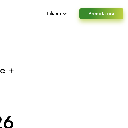
Italiano
Prenota ora
te +
26