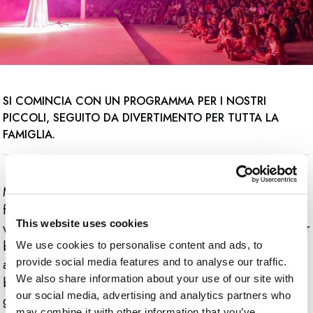
SI COMINCIA CON UN PROGRAMMA PER I NOSTRI
PICCOLI, SEGUITO DA DIVERTIMENTO PER TUTTA LA
FAMIGLIA.
Musica, danza, teatro, commedia ed effetti luminosi
fanno parte del nostro programma che renderà la tua
This website uses cookies
vacanza indimenticabile. I programmi di animazione per
bambini includono: mini discoteca artur, fiabe, cartoni
We use cookies to personalise content and ads, to
animati, festa dei pirati, spettacolo di danza per
provide social media features and to analyse our traffic.
We also share information about your use of our site with
bambini, spettacolo di magia. Programmi per adulti:
our social media, advertising and analytics partners who
greatest music show, comedy night, serate con musica
may combine it with other information that you’ve